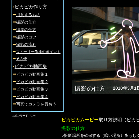
‣
ピカピカ作り方
➡
用意するもの
➡
撮影の仕方
➡
編集の仕方
➡
撮影のコツ
➡
撮影の流れ
➡
ストーリー作成のポイント
➡
その他
‣
ピカピカ動画集
➡
ピカピカ動画集１
➡
ピカピカ動画集２
撮影の仕方
2010年3月
➡
ピカピカ動画集３
➡
ピカピカ動画集４
➡
写真でカメラを買おう
スポンサードリンク
ピカピカムービー
取り方説明（ピカ
撮影の仕方
○撮影場所を確保する（暗い場所）夜もし