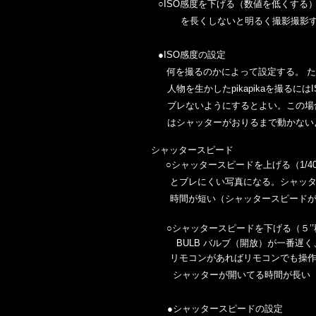
○ISO感度を下げる（数値を低くす
を長くしないと明るく撮影撮影する
●ISO感度の設定
何を撮るのかによって設定する。 たとえば 
人物を生かした
pikapikaを撮るに
ブレないようにするとよい。この場合
はシャッターがおりるまで動かない
シャッタースピード
○シャッタースピードを上げる（1/40
とブレにくい写真になる。シャッタ
時間が短い（シャッタースピードが
○シャッタースピードを下げる（５’
BULB バルブ（開放）が一番遅く、
リモコンがあればリモコンでも操作
シャッターが開いてる時間が長
●シャッタースピードの設定