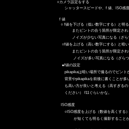
○カメラ設定をする
シャッタースピードや、
f 値、IS
f 値
○ f値を下げる（低い数字にする）と明
またピントの合う箇所が限定される
ノイズが少ない写真になる（ざらつ
○f値を上げる（高い数字にする）と暗
またピントの合う箇所が限定されない
ノイズが多い写真になる（ざらつい
●f値の設定
pikapikaは暗い場所で撮るのでピ
背景や
pikapikaを前後に書くこ
も高い方が良いと考える（高すぎるのも
ください）
f11ぐらいかな。
ISO感度
○ISO感度を上げる（数値を高くす
が短くても明るく撮影することが