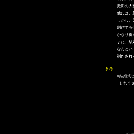
撮影の大変さ
他には、新婦
しかし、興味
制作する側も
かなり得ら
また、結婚式
なんといって
制作される方
参考
○結婚式
しれま
スポンサ