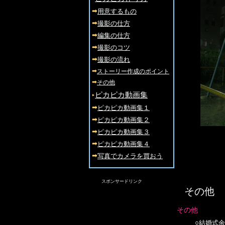
➡
用意するもの
➡
撮影の仕方
➡
編集の仕方
➡
撮影のコツ
➡
撮影の流れ
➡
ストーリー作成のポイント
➡
その他
‣
ピカピカ動画集
➡
ピカピカ動画集１
➡
ピカピカ動画集２
➡
ピカピカ動画集３
➡
ピカピカ動画集４
➡
写真でカメラを買おう
スポンサードリンク
その他
その他
○結婚式