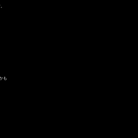
す。
かも